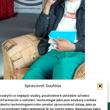
ohým dalším je Jakub Vosáhlo. Jeho
Spravovat Souhlas
ojí za to poznat. Kubu možná znáte z
erá spojují […]
skytli co nejlepší služby, používáme k ukládání a/nebo
 informacím o zařízení, technologie jako jsou soubory cookies.
těmito technologiemi nám umožní zpracovávat údaje, jako je
© 2026 @dejfvaclavik . All Rights Reserved.
ři procházení nebo jedinečná ID na tomto webu. Nesouhlas nebo