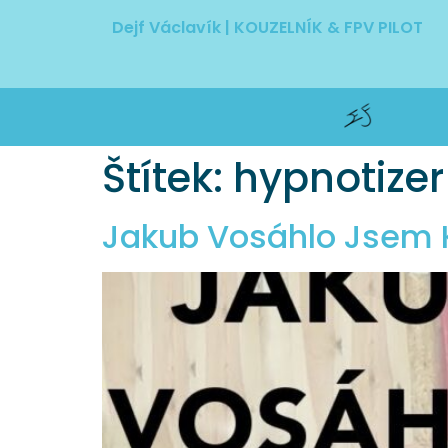
Dejf Václavík | KOUZELNÍK & FPV PILOT
Štítek:
hypnotizer
Jakub Vosáhlo Jsem 