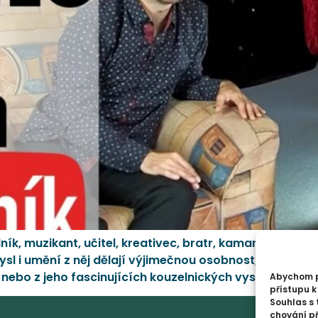
ník, muzikant, učitel, kreativec, bratr, kamarád a mn
sl i umění z něj dělají výjimečnou osobnost, kterou st
ebo z jeho fascinujících kouzelnických vystoupení, kt
Abychom po
přístupu k
Souhlas s 
chování p