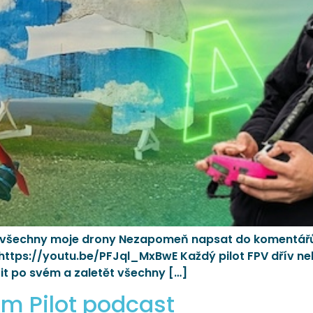
la všechny moje drony Nezapomeň napsat do komentářů, 
 https://youtu.be/PFJql_MxBwE Každý pilot FPV dřív neb
tit po svém a zaletět všechny […]
m Pilot podcast