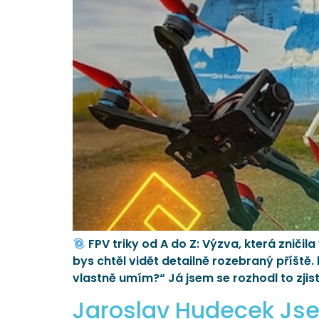
FPV triky od A do Z: Výzva, která zniči
bys chtěl vidět detailně rozebraný příště.
vlastně umím?“ Já jsem se rozhodl to zjis
Jaroslav Hudecek Jse