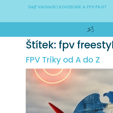
Dejf Václavík | KOUZELNÍK & FPV PILOT
Štítek:
fpv freesty
FPV Triky od A do Z