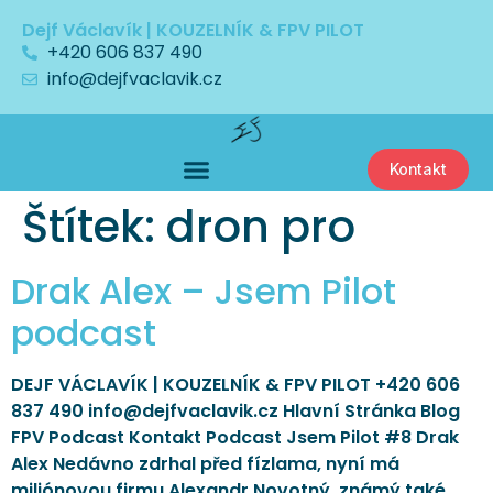
Dejf Václavík | KOUZELNÍK & FPV PILOT
+420 606 837 490
info@dejfvaclavik.cz
Kontakt
Štítek:
dron pro
Drak Alex – Jsem Pilot
podcast
DEJF VÁCLAVÍK | KOUZELNÍK & FPV PILOT +420 606
837 490 info@dejfvaclavik.cz Hlavní Stránka Blog
FPV Podcast Kontakt Podcast Jsem Pilot #8 Drak
Alex Nedávno zdrhal před fízlama, nyní má
miliónovou firmu Alexandr Novotný, známý také