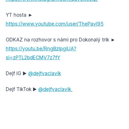
YT hosta ►
https://www.youtube.com/user/ThePavl95
ODKAZ na rozhovor s námi pro Dokonalý trik ►
https://youtu.be/RngBzIpgiUA?
si=zPTL2bdECMV7z7fY
Dejf IG ▶️
@dejfvaclavik
Dejf TikTok ▶️
@dejfvaclavik