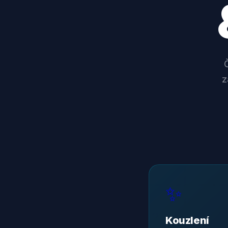
z
✨
Kouzlení