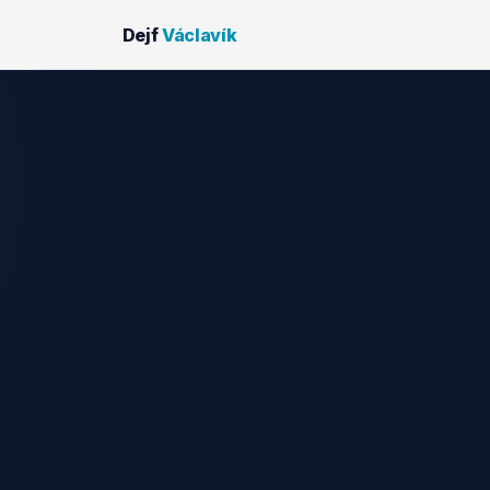
Dejf
Václavík