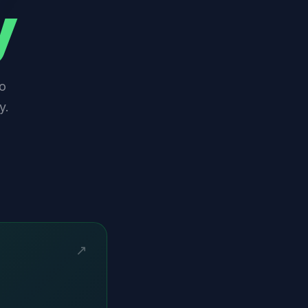
y
o
y.
↗