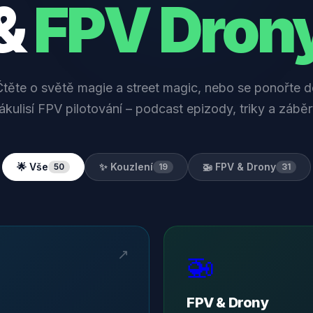
&
FPV Dron
Čtěte o světě magie a street magic, nebo se ponořte d
ákulisí FPV pilotování – podcast epizody, triky a záběr
✨ Kouzlení
🌟 Vše
🚁 FPV & Drony
50
19
31
↗
🚁
FPV & Drony